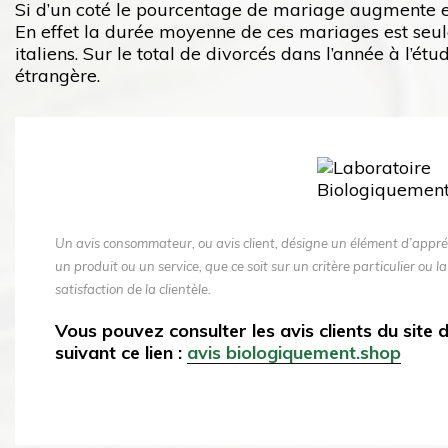
Si d’un coté le pourcentage de mariage augmente en
En effet la durée moyenne de ces mariages est seul
italiens. Sur le total de divorcés dans l’année à l’ét
étrangère.
Un avis consommateur, ou avis client, désigne un élément d’appré
un produit ou un service, que ce soit sur un critère particulier ou la
satisfaction de la clientèle.
Vous pouvez consulter les avis clients du site
suivant ce lien :
avis biologiquement.shop