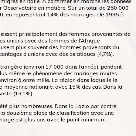
migrés en Italie. À confirmer en marche les données
er Observatoire en matière. Sur un total de 250 000
000, en représentant 14% des mariages. De 1995 à
oisissent principalement des femmes provenantes de
les unions avec des femmes de l’Afrique
épousent plus souvent des hommes provenants du
rcentages d’unions avec des asiatiques (4,7%).
étrangère (environ 17 000 dans l’année), pendant
de plus même le phénomène des mariages mixtes
environ à onze mille. La région dans laquelle le
a moyenne nationale, avec 15% des cas. Dans la
Aosta (13,1%).
 été plus nombreuses. Dans la Lazio par contre,
 la douzième place de classification avec une
centage est plus bas avec le point minimum