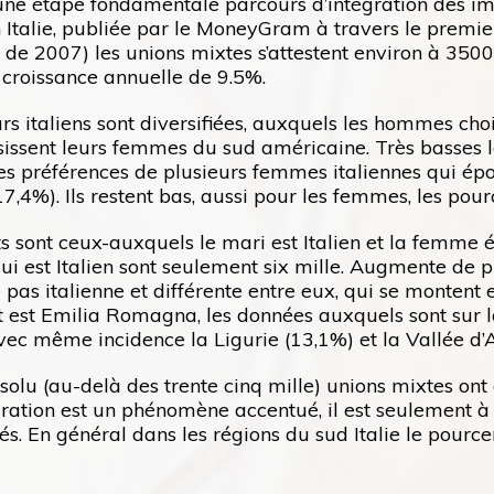
ne étape fondamentale parcours d’intégration des im
 Italie, publiée par le MoneyGram à travers le premi
s de 2007) les unions mixtes s’attestent environ à 35
 croissance annuelle de 9.5%.
s italiens sont diversifiées, auxquels les hommes ch
sissent leurs femmes du sud américaine. Très basses 
e les préférences de plusieurs femmes italiennes qui 
17,4%). Ils restent bas, aussi pour les femmes, les pou
 sont ceux-auxquels le mari est Italien et la femme 
qui est Italien sont seulement six mille. Augmente 
 pas italienne et différente entre eux, qui se montent 
est Emilia Romagna, les données auxquels sont sur l
avec même incidence la Ligurie (13,1%) et la Vallée d’
olu (au-delà des trente cinq mille) unions mixtes ont
gration est un phénomène accentué, il est seulement à
és. En général dans les régions du sud Italie le pour