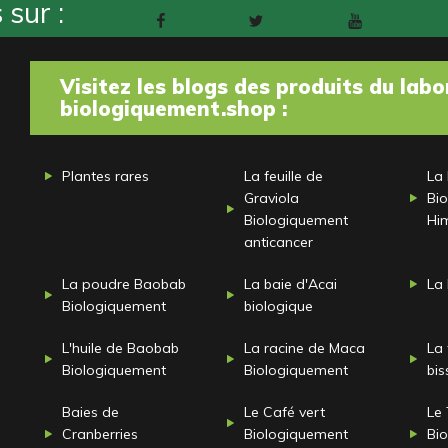
sur :
Facebook
Twitter
Youtube
Pinteres
Visitez les blogs des produits du labo
biologiquement.shop :
Plantes rares
La feuille de
La 
Graviola
Bi
Biologiquement
Hi
anticancer
La poudre Baobab
La baie d'Acai
La
Biologiquement
biologique
L'huile de Baobab
La racine de Maca
La 
Biologiquement
Biologiquement
bi
Baies de
Le Café vert
Le 
Cranberries
Biologiquement
Bi