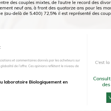
tre des couples mixtes, de l’autre le record des div
ement neuf ans, à front des quatorze ans pour les mar
ude (au-delà de 5.400) 72,5% il est représenté des coupl
ciations et commentaires donnés par les acheteurs sur
C’est l
 globalité de l’offre. Ces opinions reflètent le niveau de
Consult
 du laboratoire Biologiquement en
des
V