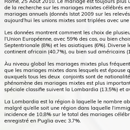
Rome, 25 Août 2010. Le mariage est toujours plus u
de la recherche sur les mariages mixtes célébrés en
mariages annuels (donnés Istat 2009 sur les relevé
aujourd’hui les unions mixtes sont triplées avec une
Les données montrent comment les choix de plusieur
l’Union Européenne, avec 59% des cas, ou bien choi
Septentrionale (8%) et les asiatiques (6%). Divers
continent africain (40,7%), ou bien sud américains (
Àu niveau global les mariages mixtes plus fréquents
que les mariages mixtes dans lesquels est épouse 
auxquels tous les deux conjoints sont de nationalité
phénomène des mariages mixtes est plus important 
spéciale classifie suivent la Lombardia (13,5%) et 
La Lombardia est la région à laquelle le nombre abs
malgré qu’elle soit une région dans laquelle l’immi
incidence de 10,8% sur le total des mariages célébr
enregistré en Puglia avec 3.7%.