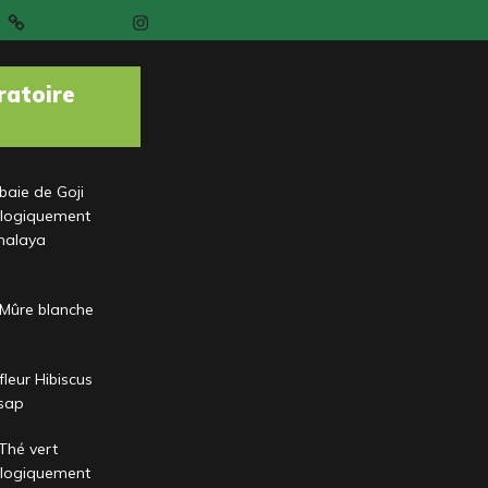
t
Instagram
ratoire
baie de Goji
ologiquement
malaya
 Mûre blanche
fleur Hibiscus
ssap
Thé vert
ologiquement