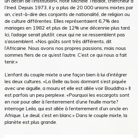
un déclin de l’institution», note Michèle Tribalat, chercheur à
l’Ined. Depuis 1973, il y a plus de 20 000 unions mixtes par
an, c’est-à-dire des conjoints de nationalité, de religion ou
de culture différentes. Elles représentaient 6,7% des
mariages en 1982 et plus de 12% une décennie plus tard.
Ici, l’adage serait plutôt: ceux qui ne se ressemblent pas
s’assemblent. «Nos goûts sont très différents, dit
l’Africaine. Nous avons nos propres passions, mais nous
sommes fiers de ce qu’est l’autre. C’est ce qui nous a fait
tenir.»
L’enfant du couple mixte a une façon bien à lui d’intégrer
les deux cultures. «La Belle au bois dormant s’est piquée
avec une aiguille, a mouru et elle est allée voir Bouddha.» Il
est parfois un peu perplexe. «Pourquoi les escargots sont
en noir pour aller à l’enterrement d’une feuille morte?
interroge Leila, qui est allée à l’enterrement d’un oncle en
Afrique. Le deuil, c’est en blanc.» Dans le couple mixte, la
planète est plus grande.