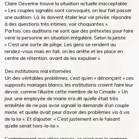
Claire Deverine trouve la situation actuelle inacceptable:
« Les couples signalés sont convoqués, on leur fait passer
une audition. Là, ils doivent étaler leur vie privée, répondre
à des questions très intimes, voir choquantes ».
Parfois, ces auditions ne sont que des prétextes pour faire
venir la personne en situation irrégulière. Selon la juriste:
« C’est une sorte de piège. Les gens se rendent au
rendez-vous mais en fait, on les arrête et les place en
centre de rétention, avant de les expulser ».
Des institutions mal informées
Un des véritables problèmes, c’est qu’en « dénonçant » ces
supposés mariages blancs, les institutions croient faire leur
devoir, comme l’illustre cette membre de la Cimade: « Un
jour, une employée de mairie m’a dit qu’elle était très
embêtée de ne pas avoir signalé la demande d’un couple
mixte, et qu’elle avait peur d’avoir des problèmes vis à vis
de la loi ». Et d’ajouter: « C’est justement en le faisant
qu’elle serait hors-la-loi ».
Contrairement aux idées reçues, ce n’est pas le mariage