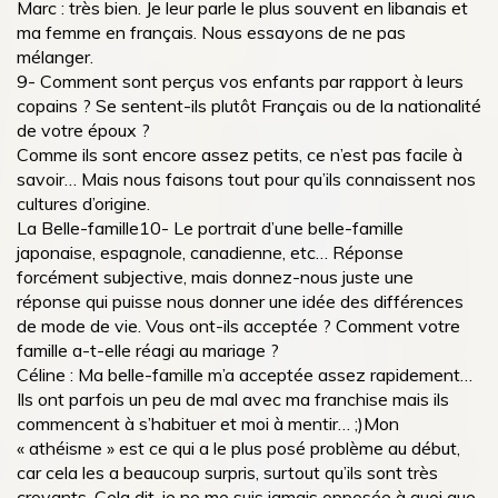
Marc : très bien. Je leur parle le plus souvent en libanais et
ma femme en français. Nous essayons de ne pas
mélanger.
9- Comment sont perçus vos enfants par rapport à leurs
copains ? Se sentent-ils plutôt Français ou de la nationalité
de votre époux ?
Comme ils sont encore assez petits, ce n’est pas facile à
savoir… Mais nous faisons tout pour qu’ils connaissent nos
cultures d’origine.
La Belle-famille10- Le portrait d’une belle-famille
japonaise, espagnole, canadienne, etc… Réponse
forcément subjective, mais donnez-nous juste une
réponse qui puisse nous donner une idée des différences
de mode de vie. Vous ont-ils acceptée ? Comment votre
famille a-t-elle réagi au mariage ?
Céline : Ma belle-famille m’a acceptée assez rapidement…
Ils ont parfois un peu de mal avec ma franchise mais ils
commencent à s’habituer et moi à mentir… ;)Mon
« athéisme » est ce qui a le plus posé problème au début,
car cela les a beaucoup surpris, surtout qu’ils sont très
croyants. Cela dit, je ne me suis jamais opposée à quoi que